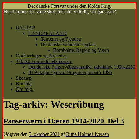
Det danske Forsvar under den Kolde Krig.
Hvad kunne der være sket, hvis det virkelig var gået galt?
Hop
BALTAP
til
LANDZEALAND
indhold
Terrænet og Fjenden
De danske væbnede styrker
Bornholms Region og Værn
Opdateringer og Nyheder.
Taktisk Forum In Memoriam
Det danske Panservåbens mulige udvikling 1990-2010
III Bataljon/Jydske Dragonregiment i 1985
Sitemap
Kontakt
Om mig.
Tag-arkiv:
Weserübung
Panserværn i Hæren 1914-2020. Del 3
Udgivet den
5. oktober 2021
af
Rune Holmeå Iversen