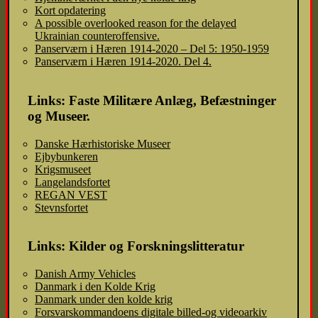
Kort opdatering
A possible overlooked reason for the delayed
Ukrainian counteroffensive.
Panserværn i Hæren 1914-2020 – Del 5: 1950-1959
Panserværn i Hæren 1914-2020. Del 4.
Links: Faste Militære Anlæg, Befæstninger
og Museer.
Danske Hærhistoriske Museer
Ejbybunkeren
Krigsmuseet
Langelandsfortet
REGAN VEST
Stevnsfortet
Links: Kilder og Forskningslitteratur
Danish Army Vehicles
Danmark i den Kolde Krig
Danmark under den kolde krig
Forsvarskommandoens digitale billed-og videoarkiv