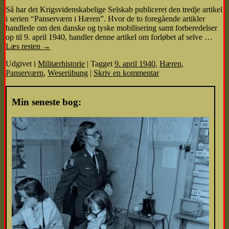
Så har det Krigsvidenskabelige Selskab publiceret den tredje artikel
i serien “Panserværn i Hæren”. Hvor de to foregående artikler
handlede om den danske og tyske mobilisering samt forberedelser
op til 9. april 1940, handler denne artikel om forløbet af selve …
Læs resten
→
Udgivet i
Militærhistorie
|
Tagget
9. april 1940
,
Hæren
,
Panserværn
,
Weserübung
|
Skriv en kommentar
Min seneste bog: