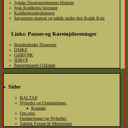
Jydske Dragonregiments Historie
Jysk Koldkrigs forening
Koldkrigsudredningen
Søværnets strategi og taktik under den Kolde Krig
Links: Panser-og Køretøjsforeninger
Bornholmske Dragoner
DMKF
GHRVPK
JDRVP
Pansermuseet i Oksbøl
Sider
BALTAP
Nyheder og Opdateringer.
Kontakt
Om mig.
Opdateringer og Nyheder.
Taktisk Forum In Memoriam