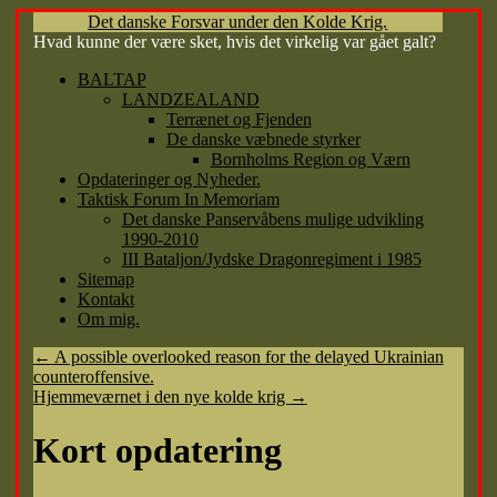
Det danske Forsvar under den Kolde Krig.
Hvad kunne der være sket, hvis det virkelig var gået galt?
Hop
BALTAP
til
LANDZEALAND
indhold
Terrænet og Fjenden
De danske væbnede styrker
Bornholms Region og Værn
Opdateringer og Nyheder.
Taktisk Forum In Memoriam
Det danske Panservåbens mulige udvikling
1990-2010
III Bataljon/Jydske Dragonregiment i 1985
Sitemap
Kontakt
Om mig.
←
A possible overlooked reason for the delayed Ukrainian
counteroffensive.
Hjemmeværnet i den nye kolde krig
→
Kort opdatering