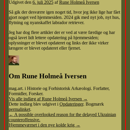
Udgivet den
6. juli 2025
af
Rune Holmeå Iversen
Så gik der desværre igen noget tid, hvor jeg ikke lige har fået
gjort noget ved hjemmesiden. 2024 gik med nyt job, nyt hus,
flytning og nyanskaffet labrador retriever.
Jeg har dog flere artikler der er ved at være færdige og har
også lavet lidt lettere opdatering på hjemmesiden;
oplysninger er blevet opdateret og links der ikke virker
længere er blevet opdateret eller fjernet.
Om Rune Holmeå Iversen
mag.art. i Historie og Forhistorisk Arkæologi. Forfatter,
Formidler, Forsker.
Vis alle indlæg af Rune Holmeå Iversen
→
Dette indlæg blev udgivet i
Opdateringer
. Bogmærk
permalinket
.
←
A possible overlooked reason for the delayed Ukrainian
counteroffensive.
Hjemmeværnet i den nye kolde krig
→