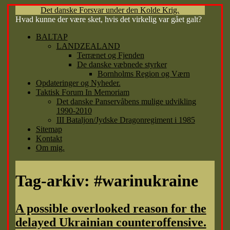
Det danske Forsvar under den Kolde Krig.
Hvad kunne der være sket, hvis det virkelig var gået galt?
Hop
BALTAP
til
LANDZEALAND
indhold
Terrænet og Fjenden
De danske væbnede styrker
Bornholms Region og Værn
Opdateringer og Nyheder.
Taktisk Forum In Memoriam
Det danske Panservåbens mulige udvikling
1990-2010
III Bataljon/Jydske Dragonregiment i 1985
Sitemap
Kontakt
Om mig.
Tag-arkiv:
#warinukraine
A possible overlooked reason for the
delayed Ukrainian counteroffensive.