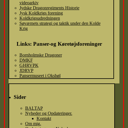
videoarkiv
Jydske Dragonregiments Historie
Jysk Koldkrigs forening
Koldkrigsudredningen
Søværnets strategi og taktik under den Kolde
Krig
Links: Panser-og Køretøjsforeninger
Bornholmske Dragoner
DMKF
GHRVPK
JDRVP
Pansermuseet i Oksbøl
Sider
BALTAP
Nyheder og Opdateringer.
Kontakt
Om mig.