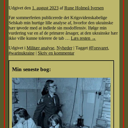
Udgivet den
1. august 2023
af
Rune Holmeå Iversen
Før sommerferien publicerede det Krigsvidenskabelige
Selskab min hurtige lille analyse af, hvorfor den ukrainske
hær tøvede med at indlede sin modoffensiv. Ifølge min
vurdering var en af de primære årsager, at den ukrainske hær
ikke ville kunne tolerere de tab …
Læs resten
→
Udgivet i
Militær analyse
,
Nyheder
|
Tagget
#Forsvaret
,
#warinukraine
|
Skriv en kommentar
Min seneste bog: