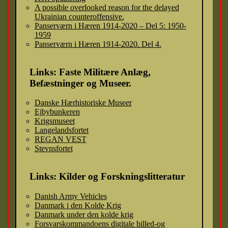
A possible overlooked reason for the delayed
Ukrainian counteroffensive.
Panserværn i Hæren 1914-2020 – Del 5: 1950-
1959
Panserværn i Hæren 1914-2020. Del 4.
Links: Faste Militære Anlæg,
Befæstninger og Museer.
Danske Hærhistoriske Museer
Ejbybunkeren
Krigsmuseet
Langelandsfortet
REGAN VEST
Stevnsfortet
Links: Kilder og Forskningslitteratur
Danish Army Vehicles
Danmark i den Kolde Krig
Danmark under den kolde krig
Forsvarskommandoens digitale billed-og