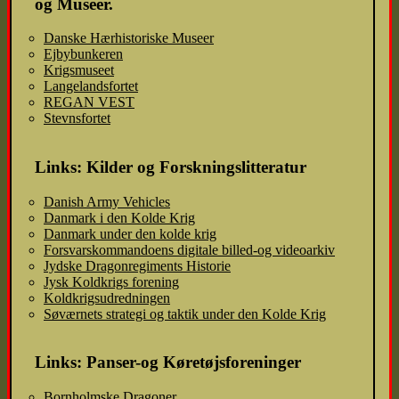
og Museer.
Danske Hærhistoriske Museer
Ejbybunkeren
Krigsmuseet
Langelandsfortet
REGAN VEST
Stevnsfortet
Links: Kilder og Forskningslitteratur
Danish Army Vehicles
Danmark i den Kolde Krig
Danmark under den kolde krig
Forsvarskommandoens digitale billed-og videoarkiv
Jydske Dragonregiments Historie
Jysk Koldkrigs forening
Koldkrigsudredningen
Søværnets strategi og taktik under den Kolde Krig
Links: Panser-og Køretøjsforeninger
Bornholmske Dragoner