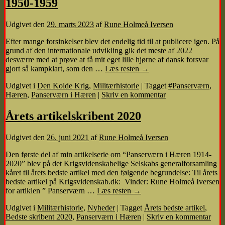
1950-1959
Udgivet den
29. marts 2023
af
Rune Holmeå Iversen
Efter mange forsinkelser blev det endelig tid til at publicere igen. På
grund af den internationale udvikling gik det meste af 2022
desværre med at prøve at få mit eget lille hjørne af dansk forsvar
gjort så kampklart, som den …
Læs resten
→
Udgivet i
Den Kolde Krig
,
Militærhistorie
|
Tagget
#Panserværn
,
Hæren
,
Panserværn i Hæren
|
Skriv en kommentar
Årets artikelskribent 2020
Udgivet den
26. juni 2021
af
Rune Holmeå Iversen
Den første del af min artikelserie om “Panserværn i Hæren 1914-
2020” blev på det Krigsvidenskabelige Selskabs generalforsamling
kåret til årets bedste artikel med den følgende begrundelse: Til årets
bedste artikel på Krigsvidenskab.dk: Vinder: Rune Holmeå Iversen
for artiklen ” Panserværn …
Læs resten
→
Udgivet i
Militærhistorie
,
Nyheder
|
Tagget
Årets bedste artikel
,
Bedste skribent 2020
,
Panserværn i Hæren
|
Skriv en kommentar