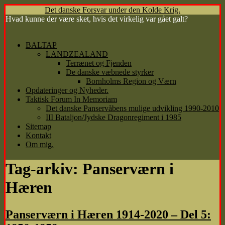
Det danske Forsvar under den Kolde Krig.
Hvad kunne der være sket, hvis det virkelig var gået galt?
Hop
BALTAP
til
LANDZEALAND
indhold
Terrænet og Fjenden
De danske væbnede styrker
Bornholms Region og Værn
Opdateringer og Nyheder.
Taktisk Forum In Memoriam
Det danske Panservåbens mulige udvikling 1990-2010
III Bataljon/Jydske Dragonregiment i 1985
Sitemap
Kontakt
Om mig.
Tag-arkiv:
Panserværn i
Hæren
Panserværn i Hæren 1914-2020 – Del 5: