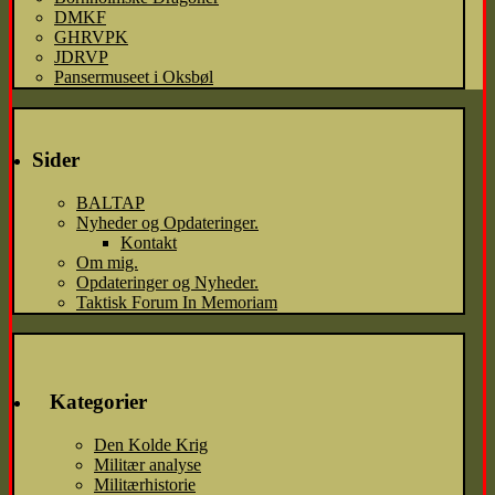
DMKF
GHRVPK
JDRVP
Pansermuseet i Oksbøl
Sider
BALTAP
Nyheder og Opdateringer.
Kontakt
Om mig.
Opdateringer og Nyheder.
Taktisk Forum In Memoriam
Kategorier
Den Kolde Krig
Militær analyse
Militærhistorie