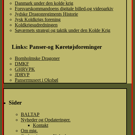
Danmark under den kolde krig
Forsvarskommandoens digitale billed-og videoarkiv
Jydske Dragonregiments Historie
Jysk Koldkrigs forening
Koldkrigsudredningen
Søværnets strategi og taktik under den Kolde Krig
Links: Panser-og Køretøjsforeninger
Bornholmske Dragoner
DMKF
GHRVPK
JDRVP
Pansermuseet i Oksbøl
Sider
BALTAP
Nyheder og Opdateringer.
Kontakt
Om mig.