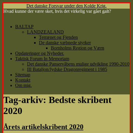
Det danske Forsvar under den Kolde Krig.
Hvad kunne der være sket, hvis det virkelig var gået galt?
Hop
BALTAP
til
LANDZEALAND
indhold
Terrænet og Fjenden
De danske væbnede styrker
Bornholms Region og Værn
Opdateringer og Nyheder.
Taktisk Forum In Memoriam
Det danske Panservåbens mulige udvikling 1990-2010
III Bataljon/Jydske Dragonregiment i 1985
Sitemap
Kontakt
Om mig.
Tag-arkiv:
Bedste skribent
2020
Årets artikelskribent 2020