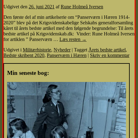
Udgivet den
26. juni 2021
af
Rune Holmeå Iversen
Den første del af min artikelserie om “Panserværn i Hæren 1914-
2020” blev på det Krigsvidenskabelige Selskabs generalforsamling
kåret til årets bedste artikel med den følgende begrundelse: Til årets
bedste artikel på Krigsvidenskab.dk: Vinder: Rune Holmeå Iversen
for artiklen ” Panserværn …
Læs resten
→
Udgivet i
Militærhistorie
,
Nyheder
|
Tagget
Årets bedste artikel
,
Bedste skribent 2020
,
Panserværn i Hæren
|
Skriv en kommentar
Min seneste bog: