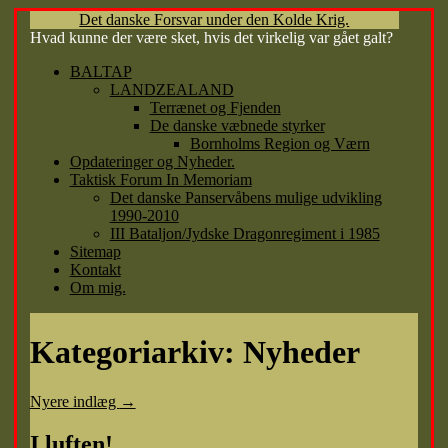
Det danske Forsvar under den Kolde Krig.
Hvad kunne der være sket, hvis det virkelig var gået galt?
Hop
BALTAP
til
LANDZEALAND
indhold
Terrænet og Fjenden
De danske væbnede styrker
Bornholms Region og Værn
Opdateringer og Nyheder.
Taktisk Forum In Memoriam
Det danske Panservåbens mulige udvikling
1990-2010
III Bataljon/Jydske Dragonregiment i 1985
Sitemap
Kontakt
Om mig.
Kategoriarkiv:
Nyheder
Nyere indlæg
→
I luften!