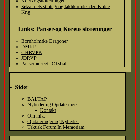
Koldkrigsudredningen
Søværnets strategi og taktik under den Kolde
Krig
Links: Panser-og Køretøjsforeninger
Bornholmske Dragoner
DMKF
GHRVPK
JDRVP
Pansermuseet i Oksbøl
Sider
BALTAP
Nyheder og Opdateringer.
Kontakt
Om mig.
Opdateringer og Nyheder.
Taktisk Forum In Memoriam